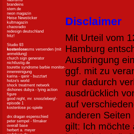
brandeins
stern.de
neon magazin
Disclaimer
Heise Newsticker
kultmagazin
chaosradio
redesign deutschland
Mit Urteil vom 
fritz!
Studio 93
Hamburg entsch
kostenlose
sms versenden (mit
anmeldung)
Ausbringung eine
church sign generator
nichtlustig.de
tourette syndrome barbie
monitor-
ggf. mit zu vera
innenreinigung
karina - qanir - buzztart
nur dadurch ver
hotze's world
shock treatment network
dishones dubya - lying action
ausdrücklich von
figure
good night, mr. snoozleberg!-
auf verschiede
episode 1
kostenlose pc-spiele
anderen Seiten i
drx:dragan espenschied
peter sempel - filmaker
gilt: Ich möchte
overall base
herbert a. meyer