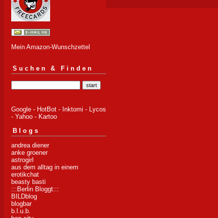
Mein Amazon-Wunschzettel
Suchen & Finden
Google
-
HotBot
-
Inktomi
-
Lycos
-
Yahoo
-
Kartoo
Blogs
andrea diener
anke groener
astrogirl
aus dem alltag in einem
erotikchat
beasty basti
:::Berlin Bloggt:::
BILDblog
blogbar
b.l.u.b.