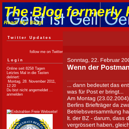
The Blog formerly 
Read! My! Blog!
Twitter Updates
follow me on Twitter
Sonntag, 22. Februar 20
Login
Wenn der Postmann
Online seit 8258 Tagen
Letztes Mal in die Tasten
deliriert:
Montag, 28. November 2011,
... dann bedeutet das en
12:20
Du bist nicht angemeldet ...
was für Post er bringt...
anmelden
Am Montag (23.02.2004) al
Berlins Briefträger da zwa
Betriebsversammlung habe
lt. der
BZ
- darum, dass d
vergrössert haben, gleic