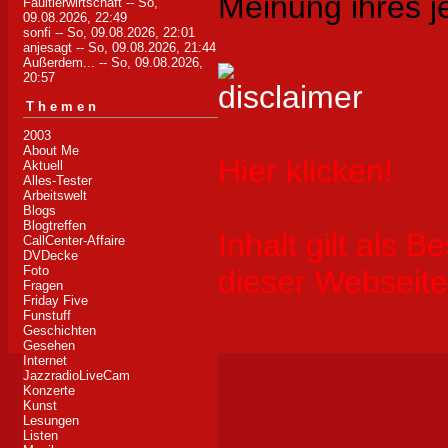
Meinung ihres j
Faultierwirtschaft
-- So,
09.08.2026, 22:49
sonfi
-- So, 09.08.2026, 22:01
anjesagt
-- So, 09.08.2026, 21:44
Außerdem...
-- So, 09.08.2026,
20:57
Themen
2003
About Me
Hier klicken!
Aktuell
Alles-Tester
Arbeitswelt
Blogs
Blogtreffen
Inhalt gilt als B
CallCenter-Affaire
DVDecke
Foto
dieser Webseite
Fragen
Friday Five
Funstuff
Geschichten
Gesehen
Internet
JazzradioLiveCam
Konzerte
Kunst
Lesungen
Listen