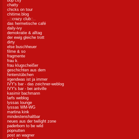
bop city
chatty
chicks on tour
chitime.blog
..::crazy club::..
das hermetische café
daily-ivy
demokratie & alltag
der ewig gleiche trott
dirty
else buschheuer
filme & so
fragmente
frau k.
frau klugscheißer
geschichten aus dem
hinterstübchen
irgendwas ist ja immer
IVY's bar - das zeichner-weblog
IVY's bar - bei antville
kasimir bachmann
larfs weblog
lyssas lounge
lyssas WM-WG
martina kink
mindestenshaltbar
neues aus der twilight zone
paderborn to be wild
popnutten
post an wagner