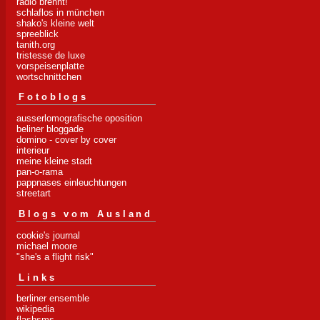
radio brennt!
schlaflos in münchen
shako's kleine welt
spreeblick
tanith.org
tristesse de luxe
vorspeisenplatte
wortschnittchen
Fotoblogs
ausserlomografische oposition
beliner bloggade
domino - cover by cover
interieur
meine kleine stadt
pan-o-rama
pappnases einleuchtungen
streetart
Blogs vom Ausland
cookie's journal
michael moore
"she's a flight risk"
Links
berliner ensemble
wikipedia
flashsms