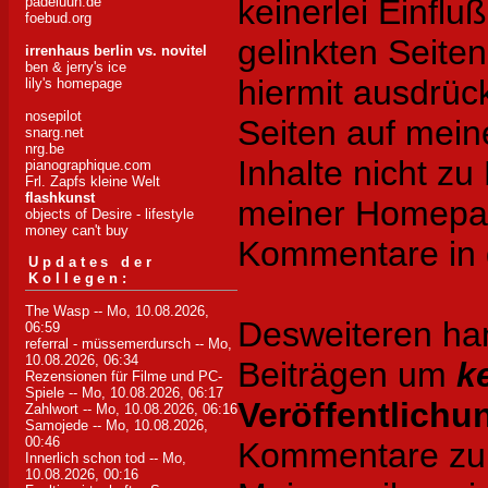
keinerlei Einflu
padeluun.de
foebud.org
gelinkten Seite
irrenhaus berlin vs. novitel
ben & jerry's ice
hiermit ausdrück
lily's homepage
nosepilot
Seiten auf mei
snarg.net
nrg.be
Inhalte nicht zu 
pianographique.com
Frl. Zapfs kleine Welt
flashkunst
meiner Homepag
objects of Desire - lifestyle
money can't buy
Kommentare in d
Updates der
Kollegen:
The Wasp
-- Mo, 10.08.2026,
Desweiteren han
06:59
referral - müssemerdursch
-- Mo,
10.08.2026, 06:34
Beiträgen um
k
Rezensionen für Filme und PC-
Spiele
-- Mo, 10.08.2026, 06:17
Veröffentlichu
Zahlwort
-- Mo, 10.08.2026, 06:16
Samojede
-- Mo, 10.08.2026,
00:46
Kommentare zu d
Innerlich schon tod
-- Mo,
10.08.2026, 00:16