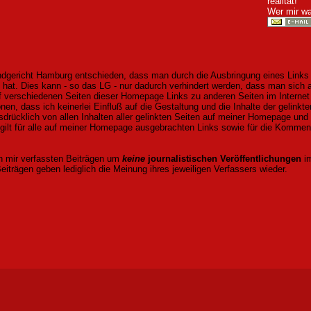
realität!
Wer mir w
ndgericht Hamburg entschieden, dass man durch die Ausbringung eines Links d
n hat. Dies kann - so das LG - nur dadurch verhindert werden, dass man sich 
uf verschiedenen Seiten dieser Homepage Links zu anderen Seiten im Internet g
nen, dass ich keinerlei Einfluß auf die Gestaltung und die Inhalte der gelinkt
sdrücklich von allen Inhalten aller gelinkten Seiten auf meiner Homepage und
g gilt für alle auf meiner Homepage ausgebrachten Links sowie für die Kommen
on mir verfassten Beiträgen um
keine
journalistischen Veröffentlichungen
im
rägen geben lediglich die Meinung ihres jeweiligen Verfassers wieder.