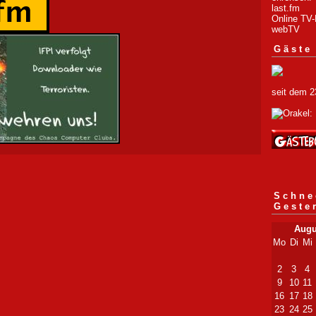
last.fm
Online TV-
webTV
Gäste
seit dem 2
Schne
Geste
Augu
Mo
Di
Mi
2
3
4
9
10
11
16
17
18
23
24
25