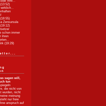
ußball WM...
 (13:52)
 wirklich...
enhaften
!
 (18:55)
sa Zensursula
 (19:12)
rsetzer
die schon immer
r ihren
erten...
irk (19:29)
tter...
ng
un
as sagen will,
uch tun
spiegeln
, die nicht von
st wurden, nicht
 meine meinung
 steht nur freie
ohne anspruch auf