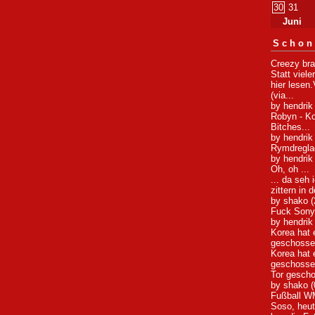
30
31
Juni
Schon
Creezy bra
Statt viele
hier lesen
(via...
by hendrik
Robyn - K
Bitches...
by hendrik
Rymdreglage
by hendrik
Oh, oh ...
... da seh 
zittern in 
by shako (
Fuck Sony
by hendrik
Korea hat 
geschossen
Korea hat 
geschossen
Tor gescho
by shako (
Fußball W
Soso, heut