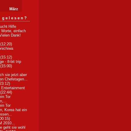
März
 gelesen?
ucht Hilfe
r Worte, einfach
.Vielen Dank!
 (12:20)
onichiwa
 (15:12)
 - 8-bit trip
 (15:00)
ich sie jetzt aber
den Chefetagen...
23:12)
 Entertainment
 (22:44)
ein Tor
,...
ein Tor
, Korea hat ein
ssen...
00:15)
M 2010...
e geht sie wohl