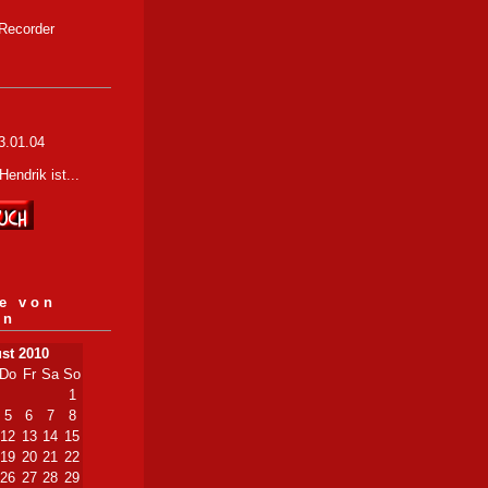
Recorder
3.01.04
e von
rn
st 2010
Do
Fr
Sa
So
1
5
6
7
8
12
13
14
15
19
20
21
22
26
27
28
29