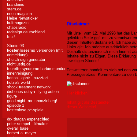
brandeins
stern.de
neon magazin
Heise Newsticker
kultmagazin
Disclaimer
chaosradio
redesign deutschland
Mit Urteil vom 12. Mai 1998 hat das La
fritz!
gelinkten Seite ggf. mit zu verantworte
diesen Inhalten distanziert. Ich habe a
Studio 93
Links gilt: Ich möchte ausdrücklich beto
kostenlose
sms versenden (mit
Deshalb distanziere ich mich hiermit au
anmeldung)
Inhalte nicht zu Eigen. Diese Erklärun
church sign generator
jeweiligen Stories!
nichtlustig.de
tourette syndrome barbie
monitor-
Desweiteren handelt es sich bei den v
innenreinigung
Pressegesetzes. Kommentare zu den Beit
karina - qanir - buzztart
hotze's world
shock treatment network
dishones dubya - lying action
Hier klicken!
figure
good night, mr. snoozleberg!-
Inhalt gilt als Bestandteil
episode 1
dieser Webseite!
kostenlose pc-spiele
drx:dragan espenschied
peter sempel - filmaker
overall base
herbert a. meyer