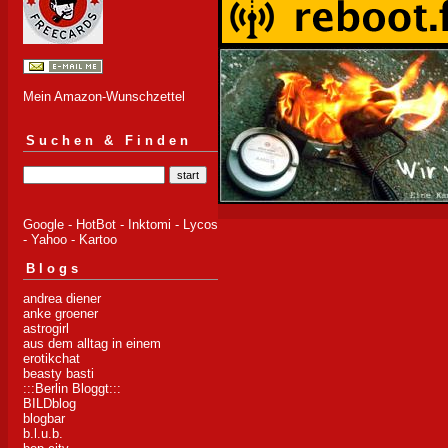
Mein Amazon-Wunschzettel
Suchen & Finden
Google
-
HotBot
-
Inktomi
-
Lycos
-
Yahoo
-
Kartoo
Blogs
andrea diener
anke groener
astrogirl
aus dem alltag in einem
erotikchat
beasty basti
:::Berlin Bloggt:::
BILDblog
blogbar
b.l.u.b.