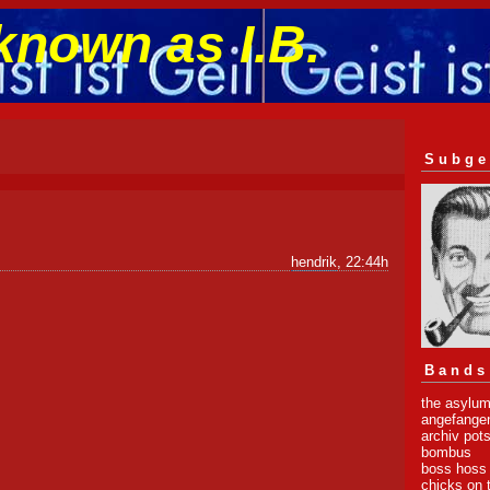
known as I.B.
Subge
hendrik
, 22:44h
Bands
the asylum
angefange
archiv po
bombus
boss hoss
chicks on 