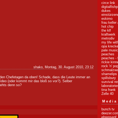
circe link
digitalfish
dukes
einstürzen
eskimo
frau keller
hot chip
the klf
kraftwerk
metrodiv
my life with
opa krecke
pale music 
peaches
peaches - 
rickie kinn
rock 'n' p
shako
, Montag, 30. August 2010, 23:12
schmalzwa
shamelips
 in den Chefetagen da oben! Schade, dass die Leute immer an
spillsbury
ideo (oder kommt mir das bloß so vor?). Selber
survival r
ehts denn so?
laboratorie
tina frank
Zelle 40
Media
bunch tv
deezer.co
ehrensenf