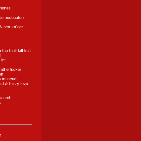
phones
de neubauten
 & herr krüger
 the thrill kill kult
l
int.
fatherfucker
en
op museum
ld & fuzzy love
esearch
s
m