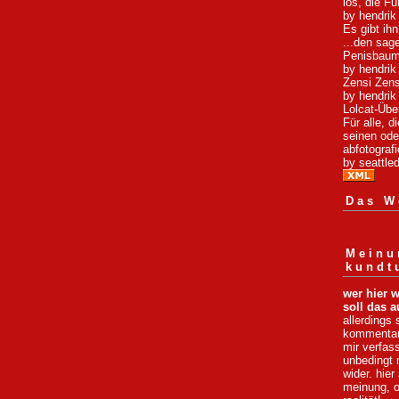
los, die F
by hendrik
Es gibt ihn
...den sag
Penisbaum
by hendrik
Zensi Zen
by hendrik
Lolcat-Übe
Für alle, 
seinen ode
abfotografi
by seattled
Das We
Meinu
kundt
wer hier w
soll das a
allerdings 
kommentare
mir verfas
unbedingt
wider. hier
meinung, 