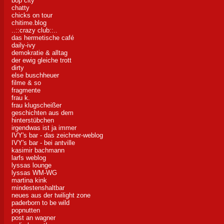
bop city
chatty
chicks on tour
chitime.blog
..::crazy club::..
das hermetische café
daily-ivy
demokratie & alltag
der ewig gleiche trott
dirty
else buschheuer
filme & so
fragmente
frau k.
frau klugscheißer
geschichten aus dem
hinterstübchen
irgendwas ist ja immer
IVY's bar - das zeichner-weblog
IVY's bar - bei antville
kasimir bachmann
larfs weblog
lyssas lounge
lyssas WM-WG
martina kink
mindestenshaltbar
neues aus der twilight zone
paderborn to be wild
popnutten
post an wagner