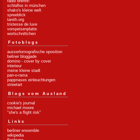
radio brennt!
schlaflos in münchen
shako's kleine welt
spreeblick
tanith.org
tristesse de luxe
vorspeisenplatte
wortschnittchen
Fotoblogs
ausserlomografische oposition
beliner bloggade
domino - cover by cover
interieur
meine kleine stadt
pan-o-rama
pappnases einleuchtungen
streetart
Blogs vom Ausland
cookie's journal
michael moore
"she's a flight risk"
Links
berliner ensemble
wikipedia
flashsms