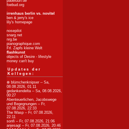
padeluun.de
foebud.org
irrenhaus berlin vs. novitel
ben & jerry's ice
lily's homepage
nosepilot
snarg.net
nrg.be
pianographique.com
Frl. Zapfs kleine Welt
flashkunst
objects of Desire - lifestyle
money can't buy
Updates der
Kollegen:
⊗ blümchenknipser
-- Sa,
08.08.2026, 01:11
gedankendelta
-- Sa, 08.08.2026,
00:27
Abenteuerlichen, Jacobswege
und Begegnungen
-- Fr,
07.08.2026, 22:33
The Wasp
-- Fr, 07.08.2026,
22:11
sonfi
-- Fr, 07.08.2026, 21:06
anjesagt
-- Fr, 07.08.2026, 20:46