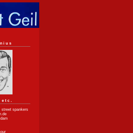
nius
 etc.
 street spankers
n.de
tsdam
tour