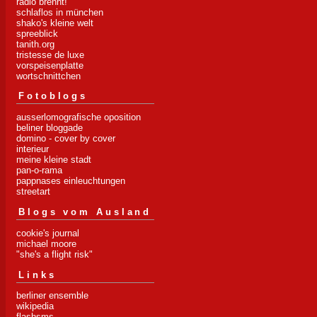
radio brennt!
schlaflos in münchen
shako's kleine welt
spreeblick
tanith.org
tristesse de luxe
vorspeisenplatte
wortschnittchen
Fotoblogs
ausserlomografische oposition
beliner bloggade
domino - cover by cover
interieur
meine kleine stadt
pan-o-rama
pappnases einleuchtungen
streetart
Blogs vom Ausland
cookie's journal
michael moore
"she's a flight risk"
Links
berliner ensemble
wikipedia
flashsms