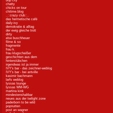
bop city
chatty
chicks on tour
chitime.blog
..::crazy club::..
das hermetische café
daily-ivy
demokratie & alltag
der ewig gleiche trott
dirty
else buschheuer
filme & so
fragmente
frau k.
frau klugscheißer
geschichten aus dem
hinterstübchen
irgendwas ist ja immer
IVY's bar - das zeichner-weblog
IVY's bar - bei antville
kasimir bachmann
larfs weblog
lyssas lounge
lyssas WM-WG
martina kink
mindestenshaltbar
neues aus der twilight zone
paderborn to be wild
popnutten
post an wagner