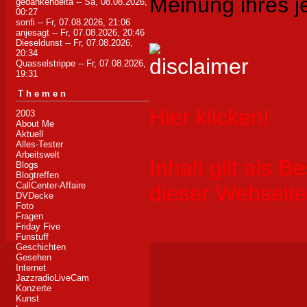
Meinung ihres j
gedankendelta
-- Sa, 08.08.2026,
00:27
sonfi
-- Fr, 07.08.2026, 21:06
anjesagt
-- Fr, 07.08.2026, 20:46
Dieseldunst
-- Fr, 07.08.2026,
20:34
Quasselstrippe
-- Fr, 07.08.2026,
19:31
Themen
Hier klicken!
2003
About Me
Aktuell
Alles-Tester
Arbeitswelt
Inhalt gilt als B
Blogs
Blogtreffen
CallCenter-Affaire
dieser Webseite
DVDecke
Foto
Fragen
Friday Five
Funstuff
Geschichten
Gesehen
Internet
JazzradioLiveCam
Konzerte
Kunst