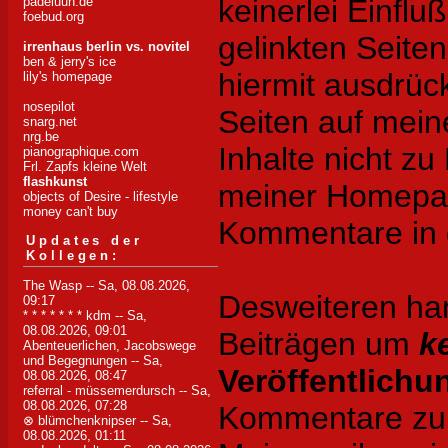
keinerlei Einflu
padeluun.de
foebud.org
gelinkten Seite
irrenhaus berlin vs. novitel
ben & jerry's ice
hiermit ausdrück
lily's homepage
nosepilot
Seiten auf mei
snarg.net
nrg.be
Inhalte nicht zu 
pianographique.com
Frl. Zapfs kleine Welt
flashkunst
meiner Homepag
objects of Desire - lifestyle
money can't buy
Kommentare in d
Updates der
Kollegen:
The Wasp
-- Sa, 08.08.2026,
Desweiteren han
09:17
* * * * * * * kdm
-- Sa,
08.08.2026, 09:01
Beiträgen um
k
Abenteuerlichen, Jacobswege
und Begegnungen
-- Sa,
Veröffentlichu
08.08.2026, 08:47
referral - müssemerdursch
-- Sa,
08.08.2026, 07:28
Kommentare zu d
⊗ blümchenknipser
-- Sa,
08.08.2026, 01:11