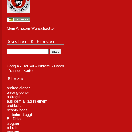
Mein Amazon-Wunschzettel
Suchen & Finden
Google
-
HotBot
-
Inktomi
-
Lycos
-
Yahoo
-
Kartoo
Blogs
andrea diener
anke groener
astrogirl
aus dem alltag in einem
erotikchat
beasty basti
:::Berlin Bloggt:::
BILDblog
blogbar
b.l.u.b.