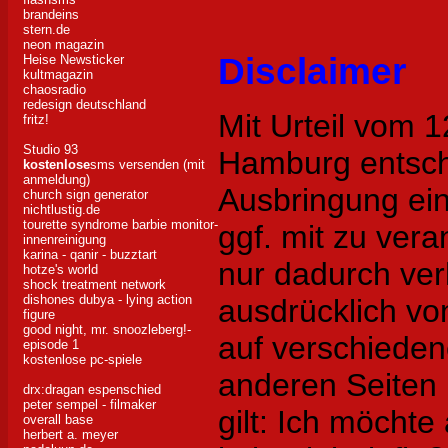
brandeins
stern.de
neon magazin
Disclaimer
Heise Newsticker
kultmagazin
chaosradio
redesign deutschland
Mit Urteil vom 
fritz!
Studio 93
Hamburg entsch
kostenlose
sms versenden (mit
anmeldung)
Ausbringung eine
church sign generator
nichtlustig.de
tourette syndrome barbie
monitor-
ggf. mit zu vera
innenreinigung
karina - qanir - buzztart
nur dadurch ver
hotze's world
shock treatment network
dishones dubya - lying action
ausdrücklich von
figure
good night, mr. snoozleberg!-
auf verschiede
episode 1
kostenlose pc-spiele
anderen Seiten i
drx:dragan espenschied
peter sempel - filmaker
gilt: Ich möchte
overall base
herbert a. meyer