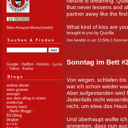
he/she is dreaming. Quite
that never lessens and 
partner away like the first
What kind of kiss are yo
Mein Amazon-Wunschzettel
brought to you by
Quizilla
Von
hendrik
in um
13:50h
|
1 Kommen
Suchen & Finden
Sonntag im Bett #
Google
-
HotBot
-
Inktomi
-
Lycos
-
Yahoo
-
Kartoo
Blogs
Von wegen, schlafen bis
andrea diener
war ich schon wieder wac
anke groener
Aber aufgestanden wird h
astrogirl
aus dem alltag in einem
Jedenfalls nicht wesentl
erotikchat
nicht, um etwa das Haus 
beasty basti
:::Berlin Bloggt:::
BILDblog
Und überhaupt wollte ich
blogbar
b.l.u.b.
anmerken, dass nun auch