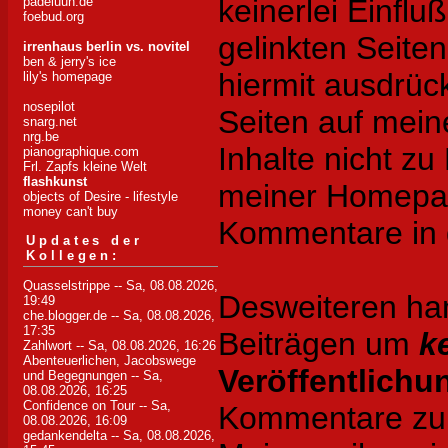
keinerlei Einflu
padeluun.de
foebud.org
gelinkten Seite
irrenhaus berlin vs. novitel
ben & jerry's ice
hiermit ausdrück
lily's homepage
nosepilot
Seiten auf mei
snarg.net
nrg.be
Inhalte nicht zu 
pianographique.com
Frl. Zapfs kleine Welt
flashkunst
meiner Homepag
objects of Desire - lifestyle
money can't buy
Kommentare in d
Updates der
Kollegen:
Quasselstrippe
-- Sa, 08.08.2026,
Desweiteren han
19:49
che.blogger.de
-- Sa, 08.08.2026,
17:35
Beiträgen um
k
Zahlwort
-- Sa, 08.08.2026, 16:26
Abenteuerlichen, Jacobswege
Veröffentlichu
und Begegnungen
-- Sa,
08.08.2026, 16:25
Confidence on Tour
-- Sa,
Kommentare zu d
08.08.2026, 16:09
gedankendelta
-- Sa, 08.08.2026,