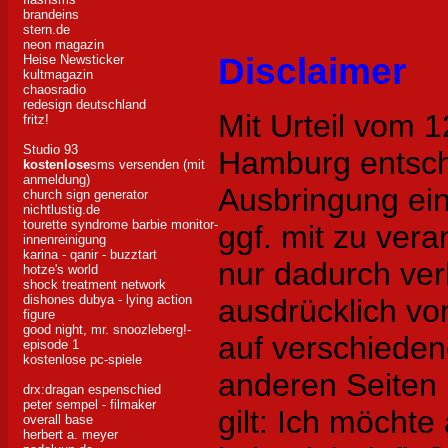
brandeins
stern.de
neon magazin
Disclaimer
Heise Newsticker
kultmagazin
chaosradio
redesign deutschland
Mit Urteil vom 
fritz!
Studio 93
Hamburg entsch
kostenlose
sms versenden (mit
anmeldung)
Ausbringung eine
church sign generator
nichtlustig.de
tourette syndrome barbie
monitor-
ggf. mit zu vera
innenreinigung
karina - qanir - buzztart
nur dadurch ver
hotze's world
shock treatment network
dishones dubya - lying action
ausdrücklich von
figure
good night, mr. snoozleberg!-
auf verschiede
episode 1
kostenlose pc-spiele
anderen Seiten i
drx:dragan espenschied
peter sempel - filmaker
gilt: Ich möchte
overall base
herbert a. meyer