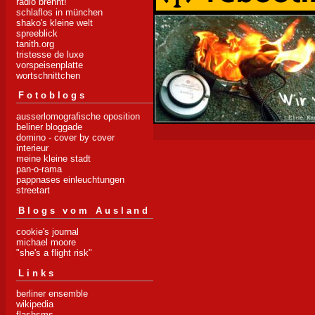
radio brennt!
schlaflos in münchen
shako's kleine welt
spreeblick
tanith.org
tristesse de luxe
vorspeisenplatte
wortschnittchen
Fotoblogs
ausserlomografische oposition
beliner bloggade
domino - cover by cover
interieur
meine kleine stadt
pan-o-rama
pappnases einleuchtungen
streetart
Blogs vom Ausland
cookie's journal
michael moore
"she's a flight risk"
Links
berliner ensemble
wikipedia
flashsms