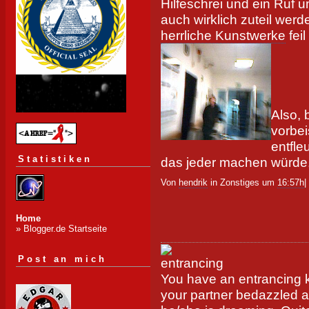
Hilfeschrei und ein Ruf 
auch wirklich zuteil werd
herrliche Kunstwerke
feil
Also, 
vorbe
entfle
Statistiken
das jeder machen würde, t
Von
hendrik
in Zonstiges um
16:57h
|
Home
» Blogger.de Startseite
Post an mich
You have an entrancing k
your partner bedazzled 