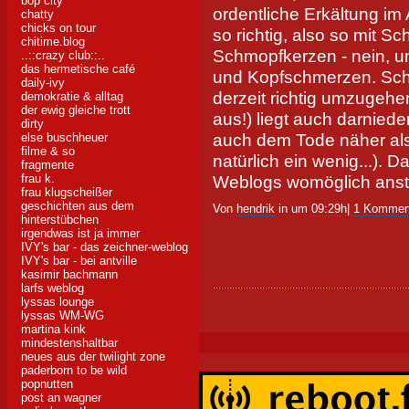
bop city
ordentliche Erkältung im
chatty
chicks on tour
so richtig, also so mit 
chitime.blog
Schmopfkerzen - nein, u
..::crazy club::..
das hermetische café
und Kopfschmerzen. Sche
daily-ivy
derzeit richtig umzugehe
demokratie & alltag
der ewig gleiche trott
aus!) liegt auch darniede
dirty
auch dem Tode näher als
else buschheuer
filme & so
natürlich ein wenig...). D
fragmente
frau k.
Weblogs womöglich ans
frau klugscheißer
geschichten aus dem
Von
hendrik
in um
09:29h
|
1 Kommen
hinterstübchen
irgendwas ist ja immer
IVY's bar - das zeichner-weblog
IVY's bar - bei antville
kasimir bachmann
larfs weblog
lyssas lounge
lyssas WM-WG
martina kink
mindestenshaltbar
neues aus der twilight zone
paderborn to be wild
popnutten
post an wagner