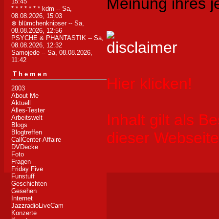
Meinung ihres j
15:45
* * * * * * * kdm
-- Sa,
08.08.2026, 15:03
⊗ blümchenknipser
-- Sa,
08.08.2026, 12:56
PSYCHE & PHANTASTIK
-- Sa,
08.08.2026, 12:32
Samojede
-- Sa, 08.08.2026,
11:42
Themen
Hier klicken!
2003
About Me
Aktuell
Alles-Tester
Inhalt gilt als B
Arbeitswelt
Blogs
Blogtreffen
dieser Webseite
CallCenter-Affaire
DVDecke
Foto
Fragen
Friday Five
Funstuff
Geschichten
Gesehen
Internet
JazzradioLiveCam
Konzerte