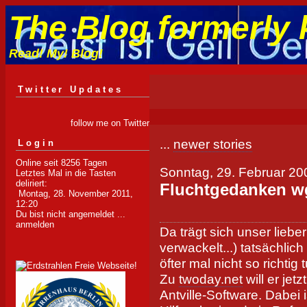
The Blog formerly 
Read! My! Blog!
Twitter Updates
follow me on Twitter
...
newer stories
Login
Online seit 8256 Tagen
Sonntag, 29. Februar 20
Letztes Mal in die Tasten
deliriert:
Fluchtgedanken wg
Montag, 28. November 2011,
12:20
Du bist nicht angemeldet ...
anmelden
Da trägt sich unser liebe
verwackelt...) tatsächlic
öfter mal nicht so richtig t
Zu
twoday.net
will er je
Antville-Software. Dabei i