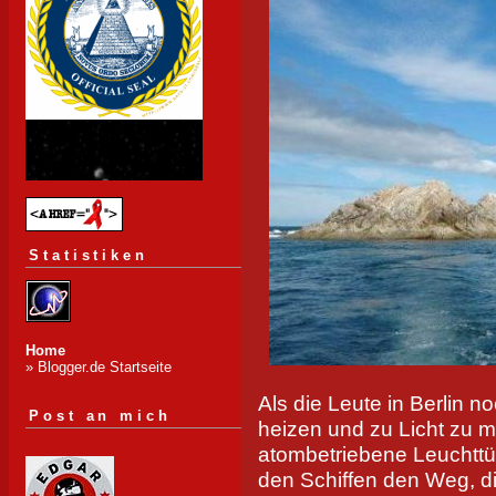
Statistiken
Home
» Blogger.de Startseite
Als die Leute in Berlin 
Post an mich
heizen und zu Licht zu m
atombetriebene Leuchtt
den Schiffen den Weg, di