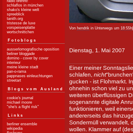
radio brennt!
schlaflos in münchen
shako's kleine welt
spreeblick
tanith.org
tristesse de luxe
vorspeisenplatte
Von
hendrik
in Unterwegs um
18:55h
wortschnittchen
Fotoblogs
Dienstag, 1. Mai 2007
ausserlomografische oposition
beliner bloggade
domino - cover by cover
interieur
Einer meiner Sonntagsli
meine kleine stadt
pan-o-rama
schlafen,
nicht
"brunchen
pappnases einleuchtungen
gucken - ist Flohmarkt. 
streetart
ohnehin schon viel zu un
Blogs vom Ausland
weiteren überflüssigen D
cookie's journal
sogenannte digitale Anruf
michael moore
"she's a flight risk"
funktionieren, weil einers
andererseits das hinzug
Links
Sondermüll verwandelt, 
berliner ensemble
wollen. Klammer auf (de
wikipedia
flashsms