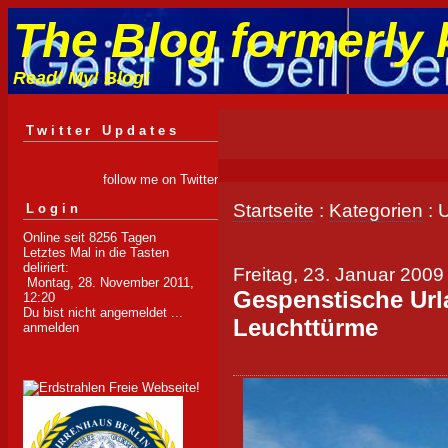
The Blog formerly 
Read! My! Blog!
Twitter Updates
follow me on Twitter
Startseite
:
Kategorien
: 
Login
Online seit 8256 Tagen
Letztes Mal in die Tasten
deliriert:
Freitag, 23. Januar 2009
Montag, 28. November 2011,
Gespenstische Url
12:20
Du bist nicht angemeldet ...
Leuchttürme
anmelden