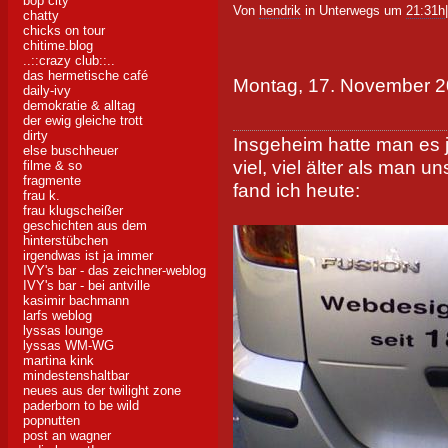
bop city
Von
hendrik
in Unterwegs um
21:31h
chatty
chicks on tour
chitime.blog
..::crazy club::..
das hermetische café
Montag, 17. November 
daily-ivy
demokratie & alltag
der ewig gleiche trott
dirty
Insgeheim hatte man es j
else buschheuer
viel, viel älter als man 
filme & so
fragmente
fand ich heute:
frau k.
frau klugscheißer
geschichten aus dem
hinterstübchen
irgendwas ist ja immer
IVY's bar - das zeichner-weblog
IVY's bar - bei antville
kasimir bachmann
larfs weblog
lyssas lounge
lyssas WM-WG
martina kink
mindestenshaltbar
neues aus der twilight zone
paderborn to be wild
popnutten
post an wagner