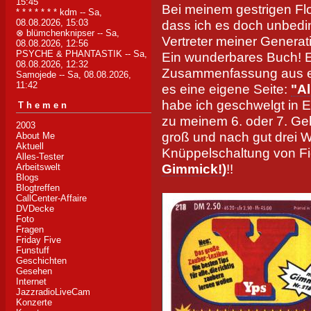
15:45
Bei meinem gestrigen Fl
* * * * * * * kdm
-- Sa,
08.08.2026, 15:03
dass ich es doch unbedi
⊗ blümchenknipser
-- Sa,
Vertreter meiner Generat
08.08.2026, 12:56
PSYCHE & PHANTASTIK
-- Sa,
Ein wunderbares Buch! 
08.08.2026, 12:32
Zusammenfassung aus ei
Samojede
-- Sa, 08.08.2026,
11:42
es eine eigene Seite:
"A
habe ich geschwelgt in E
Themen
zu meinem 6. oder 7. Geb
2003
groß und nach gut drei 
About Me
Aktuell
Knüppelschaltung von Fi
Alles-Tester
Gimmick!)
!!
Arbeitswelt
Blogs
Blogtreffen
CallCenter-Affaire
DVDecke
Foto
Fragen
Friday Five
Funstuff
Geschichten
Gesehen
Internet
JazzradioLiveCam
Konzerte