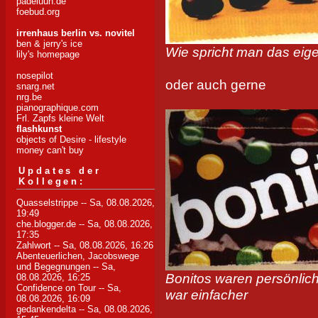
padeluun.de
foebud.org
irrenhaus berlin vs. novitel
ben & jerry's ice
Wie spricht man das eige
lily's homepage
nosepilot
oder auch gerne
snarg.net
nrg.be
pianographique.com
Frl. Zapfs kleine Welt
flashkunst
objects of Desire - lifestyle
money can't buy
Updates der
Kollegen:
Quasselstrippe
-- Sa, 08.08.2026,
19:49
che.blogger.de
-- Sa, 08.08.2026,
17:35
Zahlwort
-- Sa, 08.08.2026, 16:26
Abenteuerlichen, Jacobswege
und Begegnungen
-- Sa,
Bonitos waren persönlich
08.08.2026, 16:25
Confidence on Tour
-- Sa,
war einfacher
08.08.2026, 16:09
gedankendelta
-- Sa, 08.08.2026,