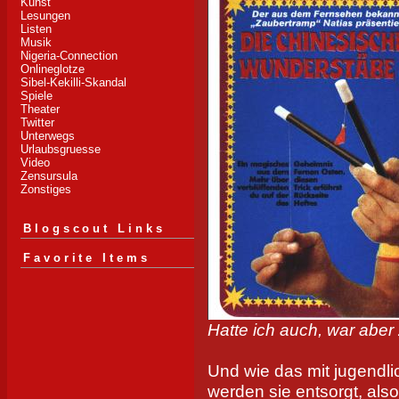
Kunst
Lesungen
Listen
Musik
Nigeria-Connection
Onlineglotze
Sibel-Kekilli-Skandal
Spiele
Theater
Twitter
Unterwegs
Urlaubsgruesse
Video
Zensursula
Zonstiges
Blogscout Links
Favorite Items
Hatte ich auch, war aber 
Und wie das mit jugendl
werden sie entsorgt, al