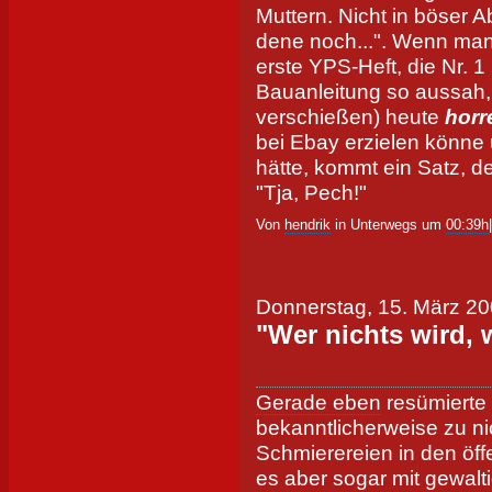
Muttern. Nicht in böser Ab
dene noch...". Wenn man
erste YPS-Heft, die Nr. 1
Bauanleitung so aussah,
verschießen) heute
horr
bei Ebay erzielen könne
hätte, kommt ein Satz, d
"Tja, Pech!"
Von
hendrik
in Unterwegs um
00:39h
Donnerstag, 15. März 2
"Wer nichts wird, 
Gerade eben
resümierte 
bekanntlicherweise zu ni
Schmierereien in den öf
es aber sogar mit gewalt