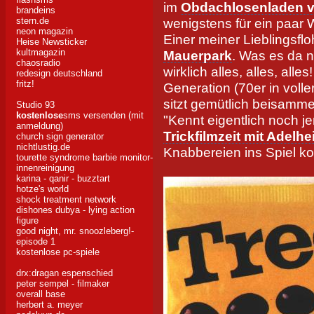
im
Obdachlosenladen v
brandeins
wenigstens für ein paar 
stern.de
neon magazin
Einer meiner Lieblingsfl
Heise Newsticker
kultmagazin
Mauerpark
. Was es da ni
chaosradio
wirklich alles, alles, all
redesign deutschland
fritz!
Generation (70er in volle
sitzt gemütlich beisamme
Studio 93
kostenlose
sms versenden (mit
"Kennt eigentlich noch 
anmeldung)
Trickfilmzeit mit Adelhe
church sign generator
nichtlustig.de
Knabbereien ins Spiel 
tourette syndrome barbie
monitor-
innenreinigung
karina - qanir - buzztart
hotze's world
shock treatment network
dishones dubya - lying action
figure
good night, mr. snoozleberg!-
episode 1
kostenlose pc-spiele
drx:dragan espenschied
peter sempel - filmaker
overall base
herbert a. meyer