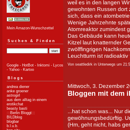
weil es in den langen Wi
gewohnten Russen dort zu
sich, dass ein atombetri
Wenige Jahrzehnte später
Atomreaktor zumindest g
Mein Amazon-Wunschzettel
Das Gebäude kann heut
Suchen & Finden
Kitzel laut knatternder G
zwölffingrigen Nachkomm
Leuchtturm ist radioaktiv
Von seattledirk in Unterwegs um
21:
Google
-
HotBot
-
Inktomi
-
Lycos
-
Yahoo
-
Kartoo
Blogs
Mittwoch, 3. Dezember 
andrea diener
anke groener
Bloggen mit dem 
astrogirl
aus dem alltag in einem
erotikchat
beasty basti
...hat schon was... Nur d
:::Berlin Bloggt:::
gewöhnungsbedürftig. Un
BILDblog
blogbar
(Hm, geht nicht, habs ger
b.l.u.b.