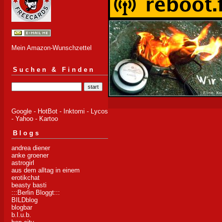
Mein Amazon-Wunschzettel
Suchen & Finden
Google
-
HotBot
-
Inktomi
-
Lycos
-
Yahoo
-
Kartoo
Blogs
andrea diener
anke groener
astrogirl
aus dem alltag in einem
erotikchat
beasty basti
:::Berlin Bloggt:::
BILDblog
blogbar
b.l.u.b.