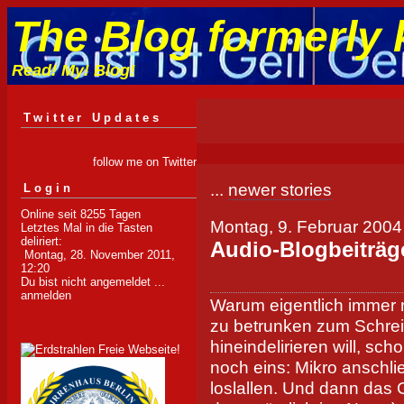
The Blog formerly 
Read! My! Blog!
Twitter Updates
follow me on Twitter
...
newer stories
Login
Online seit 8255 Tagen
Montag, 9. Februar 2004
Letztes Mal in die Tasten
deliriert:
Audio-Blogbeiträg
Montag, 28. November 2011,
12:20
Du bist nicht angemeldet ...
anmelden
Warum eigentlich immer 
zu betrunken zum Schreib
hineindelirieren will, sch
noch eins: Mikro anschl
loslallen. Und dann das