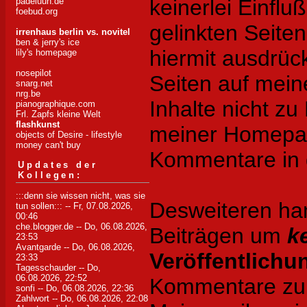
keinerlei Einflu
padeluun.de
foebud.org
gelinkten Seite
irrenhaus berlin vs. novitel
ben & jerry's ice
hiermit ausdrück
lily's homepage
nosepilot
Seiten auf mei
snarg.net
nrg.be
Inhalte nicht zu 
pianographique.com
Frl. Zapfs kleine Welt
flashkunst
meiner Homepag
objects of Desire - lifestyle
money can't buy
Kommentare in d
Updates der
Kollegen:
:::denn sie wissen nicht, was sie
Desweiteren han
tun sollen:::
-- Fr, 07.08.2026,
00:46
che.blogger.de
-- Do, 06.08.2026,
Beiträgen um
k
23:53
Avantgarde
-- Do, 06.08.2026,
Veröffentlichu
23:33
Tagesschauder
-- Do,
06.08.2026, 22:52
Kommentare zu d
sonfi
-- Do, 06.08.2026, 22:36
Zahlwort
-- Do, 06.08.2026, 22:08