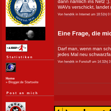
dann nämlich ins Netz ;)
WAVs verschickt, landet
Von
hendrik
in Internet um
18:51h
| 0
Eine Frage, die mi
Darf man, wenn man sch
jedes Mal neu schwarzf
Statistiken
Von
hendrik
in Funstuff um
14:32h
|
3
Home
» Blogger.de Startseite
Post an mich