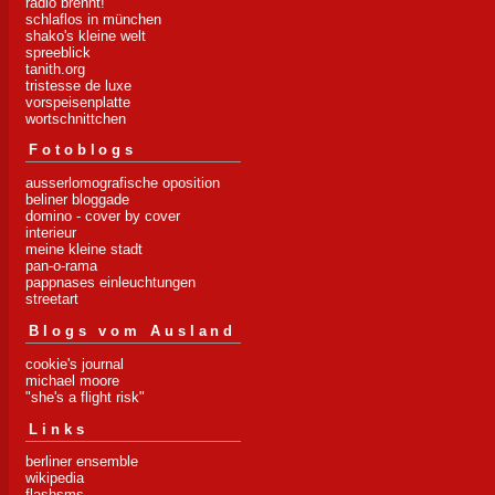
radio brennt!
schlaflos in münchen
shako's kleine welt
spreeblick
tanith.org
tristesse de luxe
vorspeisenplatte
wortschnittchen
Fotoblogs
ausserlomografische oposition
beliner bloggade
domino - cover by cover
interieur
meine kleine stadt
pan-o-rama
pappnases einleuchtungen
streetart
Blogs vom Ausland
cookie's journal
michael moore
"she's a flight risk"
Links
berliner ensemble
wikipedia
flashsms