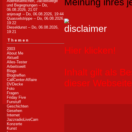
Meinung ihres j
Abenteuerlichen, Jacobswege
und Begegnungen
-- Do,
06.08.2026, 21:07
anjesagt
-- Do, 06.08.2026, 19:44
Quasselstrippe
-- Do, 06.08.2026,
19:22
Dieseldunst
-- Do, 06.08.2026,
19:21
Themen
Hier klicken!
2003
About Me
Aktuell
Alles-Tester
Arbeitswelt
Inhalt gilt als B
Blogs
Blogtreffen
CallCenter-Affaire
dieser Webseite
DVDecke
Foto
Fragen
Friday Five
Funstuff
Geschichten
Gesehen
Internet
JazzradioLiveCam
Konzerte
Kunst