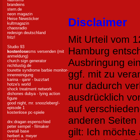
brandeins
stern.de
neon magazin
Disclaimer
Heise Newsticker
kultmagazin
chaosradio
redesign deutschland
Mit Urteil vom 
fritz!
Studio 93
Hamburg entsch
kostenlose
sms versenden (mit
anmeldung)
Ausbringung eine
church sign generator
nichtlustig.de
tourette syndrome barbie
monitor-
ggf. mit zu vera
innenreinigung
karina - qanir - buzztart
nur dadurch ver
hotze's world
shock treatment network
dishones dubya - lying action
ausdrücklich von
figure
good night, mr. snoozleberg!-
auf verschiede
episode 1
kostenlose pc-spiele
anderen Seiten i
drx:dragan espenschied
peter sempel - filmaker
gilt: Ich möchte
overall base
herbert a. meyer