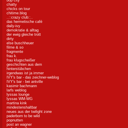
bop city
chatty
chicks on tour
chitime.blog
..::crazy club::..
das hermetische café
daily-ivy
demokratie & alltag
der ewig gleiche trott
dirty
else buschheuer
filme & so
fragmente
frau k.
frau klugscheißer
geschichten aus dem
hinterstübchen
irgendwas ist ja immer
IVY's bar - das zeichner-weblog
IVY's bar - bei antville
kasimir bachmann
larfs weblog
lyssas lounge
lyssas WM-WG
martina kink
mindestenshaltbar
neues aus der twilight zone
paderborn to be wild
popnutten
post an wagner