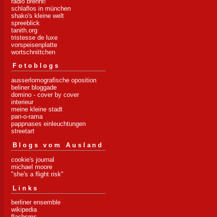
radio brennt!
schlaflos in münchen
shako's kleine welt
spreeblick
tanith.org
tristesse de luxe
vorspeisenplatte
wortschnittchen
Fotoblogs
ausserlomografische oposition
beliner bloggade
domino - cover by cover
interieur
meine kleine stadt
pan-o-rama
pappnases einleuchtungen
streetart
Blogs vom Ausland
cookie's journal
michael moore
"she's a flight risk"
Links
berliner ensemble
wikipedia
flashsms