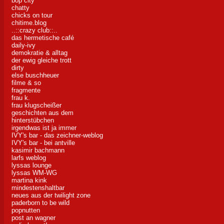
bop city
chatty
chicks on tour
chitime.blog
..::crazy club::..
das hermetische café
daily-ivy
demokratie & alltag
der ewig gleiche trott
dirty
else buschheuer
filme & so
fragmente
frau k.
frau klugscheißer
geschichten aus dem
hinterstübchen
irgendwas ist ja immer
IVY's bar - das zeichner-weblog
IVY's bar - bei antville
kasimir bachmann
larfs weblog
lyssas lounge
lyssas WM-WG
martina kink
mindestenshaltbar
neues aus der twilight zone
paderborn to be wild
popnutten
post an wagner