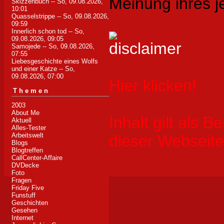
Meinung ihres j
Skizzenbuch
-- So, 09.08.2026,
10:01
Quasselstrippe
-- So, 09.08.2026,
09:59
Innerlich schon tod
-- So,
09.08.2026, 09:05
Samojede
-- So, 09.08.2026,
07:55
Liebesgeschichte eines Wolfs
und einer Katze
-- So,
09.08.2026, 07:00
Hier klicken!
Themen
2003
About Me
Inhalt gilt als B
Aktuell
Alles-Tester
Arbeitswelt
dieser Webseite
Blogs
Blogtreffen
CallCenter-Affaire
DVDecke
Foto
Fragen
Friday Five
Funstuff
Geschichten
Gesehen
Internet