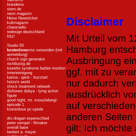
brandeins
stern.de
neon magazin
Disclaimer
Heise Newsticker
kultmagazin
chaosradio
redesign deutschland
Mit Urteil vom 
fritz!
Studio 93
Hamburg entsch
kostenlose
sms versenden (mit
anmeldung)
Ausbringung eine
church sign generator
nichtlustig.de
tourette syndrome barbie
monitor-
ggf. mit zu vera
innenreinigung
karina - qanir - buzztart
nur dadurch ver
hotze's world
shock treatment network
dishones dubya - lying action
ausdrücklich von
figure
good night, mr. snoozleberg!-
auf verschiede
episode 1
kostenlose pc-spiele
anderen Seiten i
drx:dragan espenschied
peter sempel - filmaker
gilt: Ich möchte
overall base
herbert a. meyer