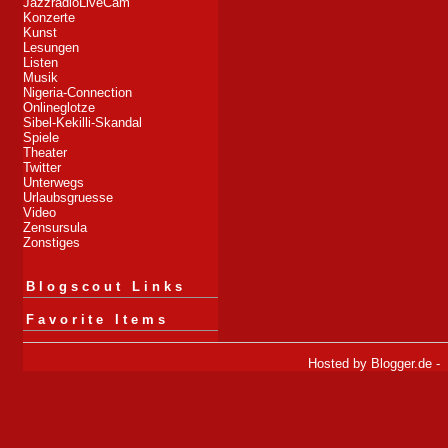
JazzradioLiveCam
Konzerte
Kunst
Lesungen
Listen
Musik
Nigeria-Connection
Onlineglotze
Sibel-Kekilli-Skandal
Spiele
Theater
Twitter
Unterwegs
Urlaubsgruesse
Video
Zensursula
Zonstiges
Blogscout Links
Favorite Items
Hosted by
Blogger.de
-