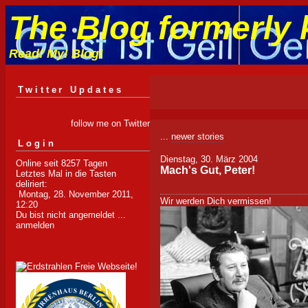
The Blog formerly 
Read! My! Blog!
Twitter Updates
follow me on Twitter
...
newer stories
Login
Dienstag, 30. März 2004
Online seit 8257 Tagen
Mach's Gut, Peter!
Letztes Mal in die Tasten
deliriert:
Montag, 28. November 2011,
Wir werden Dich
vermissen
!
12:20
Du bist nicht angemeldet ...
anmelden