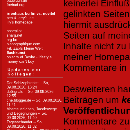
keinerlei Einflu
padeluun.de
foebud.org
gelinkten Seite
irrenhaus berlin vs. novitel
ben & jerry's ice
hiermit ausdrück
lily's homepage
nosepilot
Seiten auf mei
snarg.net
nrg.be
Inhalte nicht zu 
pianographique.com
Frl. Zapfs kleine Welt
flashkunst
meiner Homepag
objects of Desire - lifestyle
money can't buy
Kommentare in d
Updates der
Kollegen:
Der Schizophrenist
-- So,
Desweiteren han
09.08.2026, 13:24
deSignale
-- So, 09.08.2026,
12:55
Beiträgen um
k
che.blogger.de
-- So, 09.08.2026,
11:41
Veröffentlichu
Abenteuerlichen, Jacobswege
und Begegnungen
-- So,
09.08.2026, 11:40
Kommentare zu d
Tagesschauder
-- So,
09.08.2026, 11:32