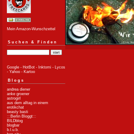
Mein Amazon-Wunschzettel
Suchen & Finden
Google
-
HotBot
-
Inktomi
-
Lycos
-
Yahoo
-
Kartoo
Blogs
andrea diener
anke groener
astrogirl
aus dem alltag in einem
erotikchat
beasty basti
:::Berlin Bloggt:::
BILDblog
blogbar
b.l.u.b.